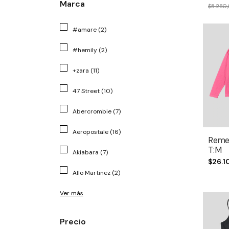
Marca
$5.280
#amare (2)
#hemily (2)
+zara (11)
47 Street (10)
Abercrombie (7)
Aeropostale (16)
Reme
T:M
Akiabara (7)
$26.1
Allo Martinez (2)
Ver más
Precio