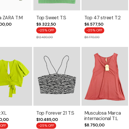
a ZARA T:M
Top Sweet T:S
Top 47 street T:2
00,00
$9.322,50
$6.577,50
-
25
% OFF
-
25
% OFF
$12.430,00
$8.770,00
:XL
Top Forever 21 T:S
Musculosa Marca
internacional T:L
0,00
$10.485,00
$8.750,00
 OFF
-
25
% OFF