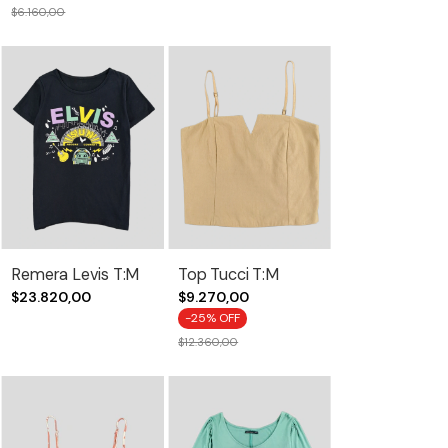
$6.160,00
Remera Levis T:M
Top Tucci T:M
$23.820,00
$9.270,00
-
25
% OFF
$12.360,00