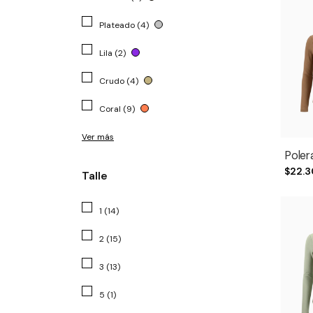
Plateado (4)
Lila (2)
Crudo (4)
Coral (9)
Ver más
Poler
$22.3
Talle
1 (14)
2 (15)
3 (13)
5 (1)