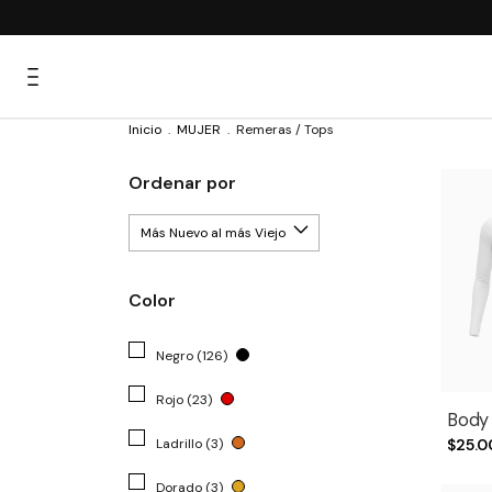
Inicio
.
MUJER
.
Remeras / Tops
Ordenar por
Color
Negro (126)
Rojo (23)
Body
Ladrillo (3)
$25.0
Dorado (3)