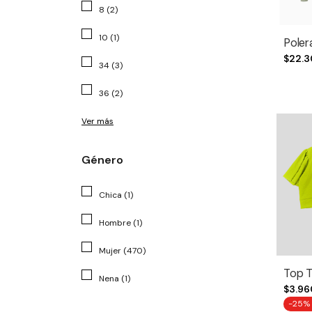
8 (2)
10 (1)
Poler
$22.3
34 (3)
36 (2)
Ver más
Género
Chica (1)
Hombre (1)
Mujer (470)
Top T
Nena (1)
$3.96
-
25
%