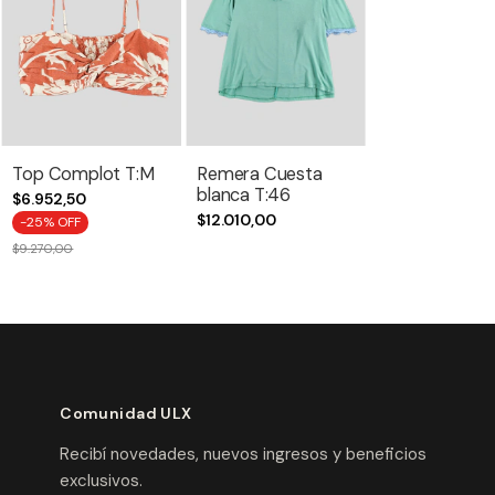
Top Complot T:M
Remera Cuesta
blanca T:46
$6.952,50
$12.010,00
-
25
% OFF
$9.270,00
Comunidad ULX
Recibí novedades, nuevos ingresos y beneficios
exclusivos.