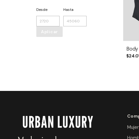
Desde
Hasta
Aplicar
Body
$24.0
Comp
Mujer
Homb