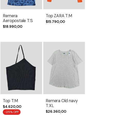
Remera
Top ZARA T:M
Aeropostale T:S
$15.790,00
$18.990,00
Top T:M
Remera Old navy
T:XL
$4.620,00
$26.360,00
-
25
% OFF