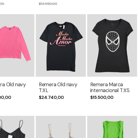
,00
$13.980,00
ra Old navy
Remera Old navy
Remera Marca
T:XL
internacional T:XS
00,00
$24.740,00
$15.500,00