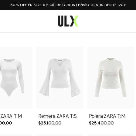
50% OFF EN KIDS ● PICK-UP GRATIS | ENVÍO GRATIS DESDE 120k
 ZARA T:M
Remera ZARA T:S
Polera ZARA T:M
00,00
$25.100,00
$25.400,00