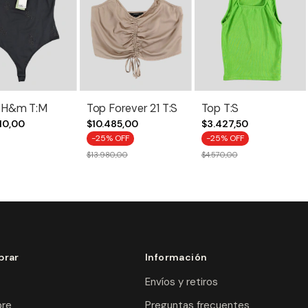
 H&m T:M
Top Forever 21 T:S
Top T:S
10,00
$10.485,00
$3.427,50
-
25
% OFF
-
25
% OFF
$13.980,00
$4.570,00
rar
Información
Envíos y retiros
re
Preguntas frecuentes