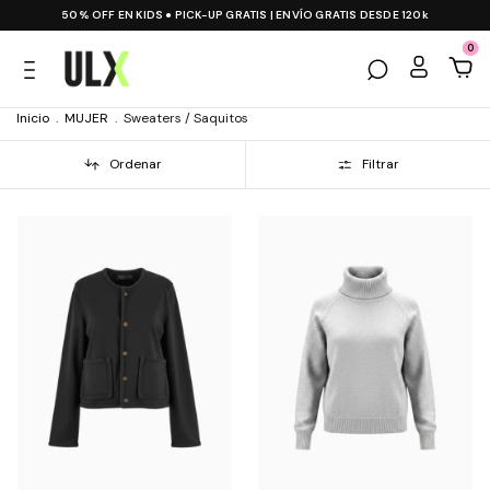
50% OFF EN KIDS ● PICK-UP GRATIS | ENVÍO GRATIS DESDE 120k
0
Inicio
.
MUJER
.
Sweaters / Saquitos
Ordenar
Filtrar