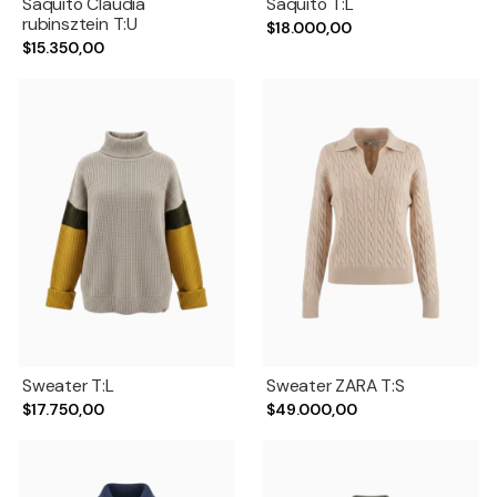
Saquito Claudia
Saquito T:L
rubinsztein T:U
$18.000,00
$15.350,00
Sweater T:L
Sweater ZARA T:S
$17.750,00
$49.000,00