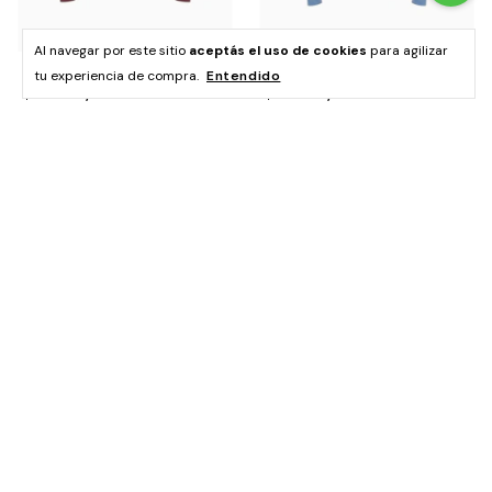
Al navegar por este sitio
aceptás el uso de cookies
para agilizar
Polera ZARA T:M
Polera ZARA T:S
tu experiencia de compra.
Entendido
$38.900,00
$38.900,00
Sweater ZARA T:M
Sweater ZARA T:S
$48.000,00
$48.000,00