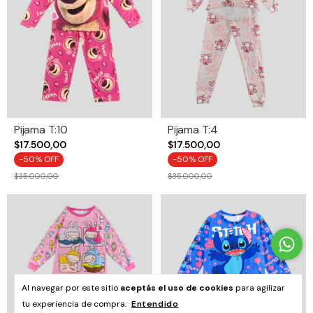
Pijama T:10
Pijama T:4
$17.500,00
$17.500,00
-
50
% OFF
-
50
% OFF
$35.000,00
$35.000,00
Al navegar por este sitio
aceptás el uso de cookies
para agilizar
tu experiencia de compra.
Entendido