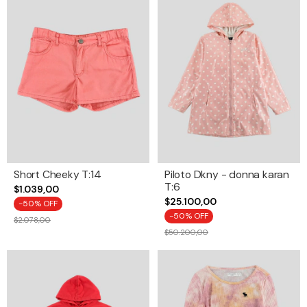
Short Cheeky T:14
Piloto Dkny - donna karan
T:6
$1.039,00
$25.100,00
-
50
% OFF
-
50
% OFF
$2.078,00
$50.200,00