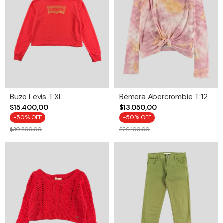
Buzo Levis T:XL
Remera Abercrombie T:12
$15.400,00
$13.050,00
-
50
% OFF
-
50
% OFF
$30.800,00
$26.100,00