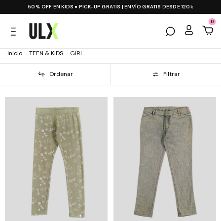
50% OFF EN KIDS ● PICK-UP GRATIS | ENVÍO GRATIS DESDE 120k
0
Inicio
.
TEEN & KIDS
.
GIRL
Ordenar
Filtrar