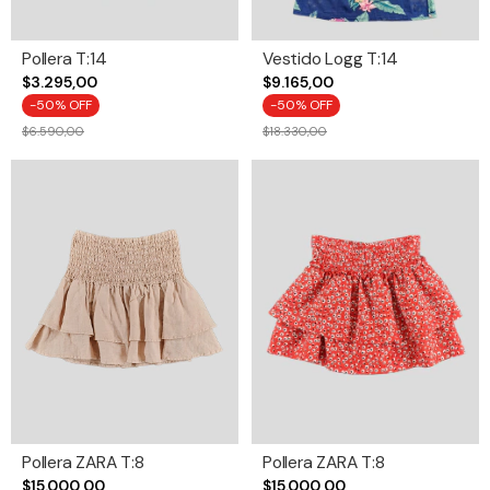
Pollera T:14
Vestido Logg T:14
$3.295,00
$9.165,00
-
50
% OFF
-
50
% OFF
$6.590,00
$18.330,00
Pollera ZARA T:8
Pollera ZARA T:8
$15.000,00
$15.000,00