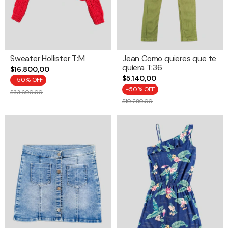
Sweater Hollister T:M
Jean Como quieres que te
quiera T:36
$16.800,00
$5.140,00
-
50
% OFF
-
50
% OFF
$33.600,00
$10.280,00