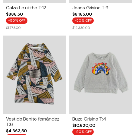
Calza Le utthe T:12
Jeans Grisino T:9
$886,50
$6.165,00
-
50
% OFF
-
50
% OFF
$1.773,00
$12.330,00
Vestido Benito fernández
Buzo Grisino T:4
T:6
$10.620,00
$4.363,50
-
50
% OFF