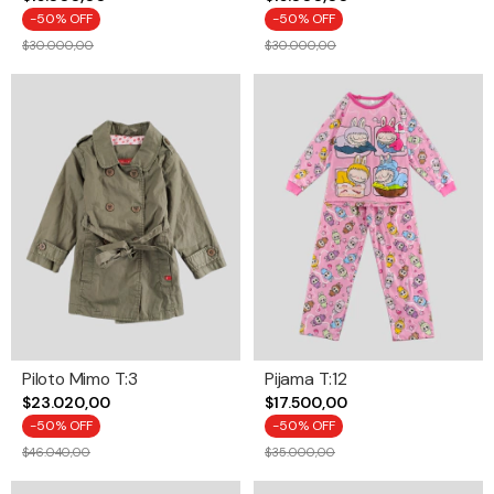
-
50
% OFF
-
50
% OFF
$30.000,00
$30.000,00
Piloto Mimo T:3
Pijama T:12
$23.020,00
$17.500,00
-
50
% OFF
-
50
% OFF
$46.040,00
$35.000,00