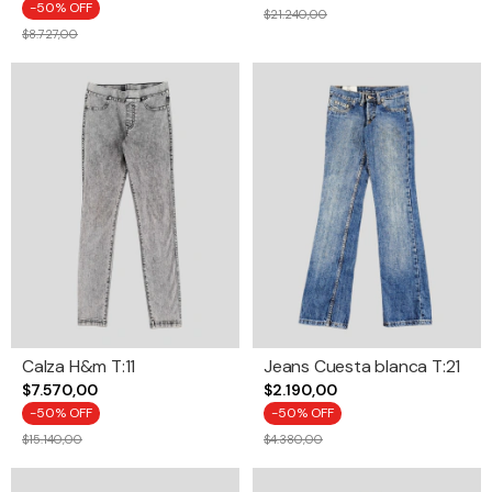
-
50
% OFF
$21.240,00
$8.727,00
Calza H&m T:11
Jeans Cuesta blanca T:21
$7.570,00
$2.190,00
-
50
% OFF
-
50
% OFF
$15.140,00
$4.380,00