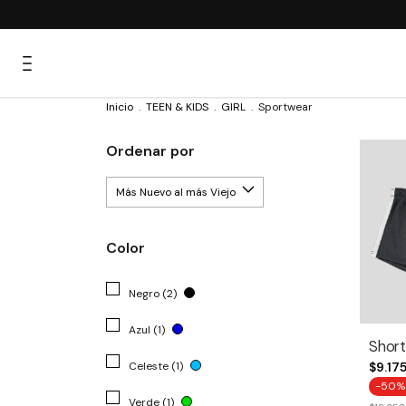
Inicio
.
TEEN & KIDS
.
GIRL
.
Sportwear
Ordenar por
Color
Negro (2)
Azul (1)
Short
Celeste (1)
$9.17
-
50
%
Verde (1)