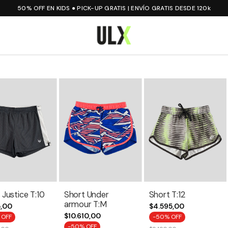
50% OFF EN KIDS ● PICK-UP GRATIS | ENVÍO GRATIS DESDE 120k
 Justice T:10
Short Under
Short T:12
armour T:M
5,00
$4.595,00
$10.610,00
 OFF
-
50
% OFF
-
50
% OFF