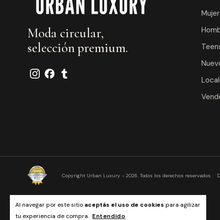
Mujer
Homb
Moda circular,
selección premium.
Teens
Nuev
Loca
Vende
Copyright Urban Luxury - 2026. Todos los derechos reservados.
D
Al navegar por este sitio
aceptás el uso de cookies
para agilizar
tu experiencia de compra.
Entendido