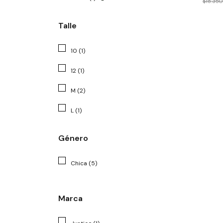
$18.35
Talle
10 (1)
12 (1)
M (2)
L (1)
Género
Chica (5)
Marca