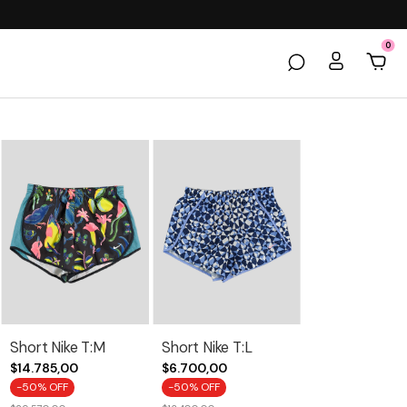
0
Short Nike T:M
Short Nike T:L
$14.785,00
$6.700,00
-
50
% OFF
-
50
% OFF